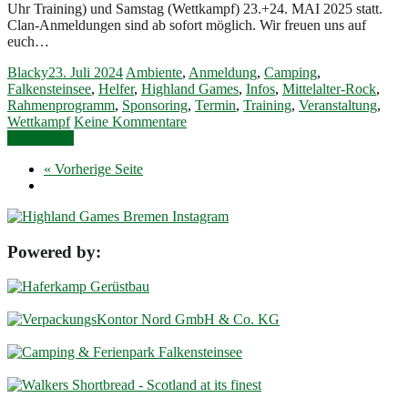
Uhr Training) und Samstag (Wettkampf) 23.+24. MAI 2025 statt.
Clan-Anmeldungen sind ab sofort möglich. Wir freuen uns auf
euch…
Blacky
23. Juli 2024
Ambiente
,
Anmeldung
,
Camping
,
Falkensteinsee
,
Helfer
,
Highland Games
,
Infos
,
Mittelalter-Rock
,
Rahmenprogramm
,
Sponsoring
,
Termin
,
Training
,
Veranstaltung
,
Wettkampf
Keine Kommentare
Weiterlesen
« Vorherige Seite
Powered by: