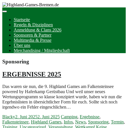
Startseite
Regeln & Disziplinen
Anmeldung & Clans 2026
Sponsoren & Partner
Multimedia & Presse
Über uns
Merchandising / Mitgliedschaft
Sponsoring
ERGEBNISSE 2025
Das waren sie nun, die 9. Highland Games am Falkensteinsee
powered by Haferkamp Gerüstbau Und weil unser neues
Wertungsprogramm so klasse konzipiert wurde, haben wir nun die
Ergebnislisten in übersichtlicher Form für euch. Sollte sich noch
irgendwo ein Fehler eingeschlichen…
Blacky
2. Juni 2025
2. Juni 2025
Camping
,
Ergebnisse
,
Falkensteinsee
,
Highland Games
,
Infos
,
News
,
Sponsoring
,
Termin
,
Training
,
Uncategorized
,
Veranstaltung
,
Wettkampf
Keine