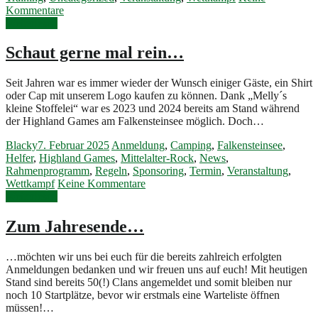
Kommentare
Weiterlesen
Schaut gerne mal rein…
Seit Jahren war es immer wieder der Wunsch einiger Gäste, ein Shirt
oder Cap mit unserem Logo kaufen zu können. Dank „Melly´s
kleine Stoffelei“ war es 2023 und 2024 bereits am Stand während
der Highland Games am Falkensteinsee möglich. Doch…
Blacky
7. Februar 2025
Anmeldung
,
Camping
,
Falkensteinsee
,
Helfer
,
Highland Games
,
Mittelalter-Rock
,
News
,
Rahmenprogramm
,
Regeln
,
Sponsoring
,
Termin
,
Veranstaltung
,
Wettkampf
Keine Kommentare
Weiterlesen
Zum Jahresende…
…möchten wir uns bei euch für die bereits zahlreich erfolgten
Anmeldungen bedanken und wir freuen uns auf euch! Mit heutigen
Stand sind bereits 50(!) Clans angemeldet und somit bleiben nur
noch 10 Startplätze, bevor wir erstmals eine Warteliste öffnen
müssen!…