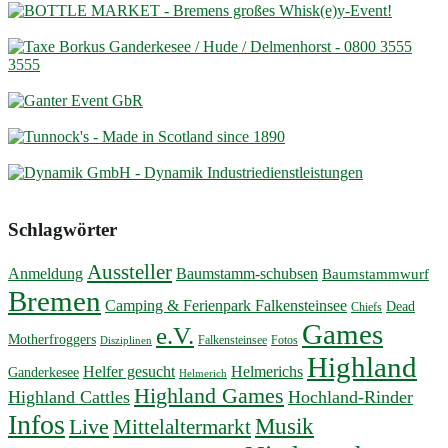
Schlagwörter
Aussteller
Anmeldung
Baumstamm-schubsen
Baumstammwurf
Bremen
Camping & Ferienpark Falkensteinsee
Dead
Chiefs
Games
e.V.
Motherfroggers
Falkensteinsee
Fotos
Disziplinen
Highland
Helfer gesucht
Helmerichs
Ganderkesee
Helmerich
Highland Games
Highland Cattles
Hochland-Rinder
Infos
Musik
Live
Mittelaltermarkt