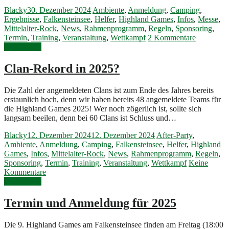
Blacky
30. Dezember 2024
Ambiente
,
Anmeldung
,
Camping
,
Ergebnisse
,
Falkensteinsee
,
Helfer
,
Highland Games
,
Infos
,
Messe
,
Mittelalter-Rock
,
News
,
Rahmenprogramm
,
Regeln
,
Sponsoring
,
Termin
,
Training
,
Veranstaltung
,
Wettkampf
2 Kommentare
Weiterlesen
Clan-Rekord in 2025?
Die Zahl der angemeldeten Clans ist zum Ende des Jahres bereits
erstaunlich hoch, denn wir haben bereits 48 angemeldete Teams für
die Highland Games 2025! Wer noch zögerlich ist, sollte sich
langsam beeilen, denn bei 60 Clans ist Schluss und…
Blacky
12. Dezember 2024
12. Dezember 2024
After-Party
,
Ambiente
,
Anmeldung
,
Camping
,
Falkensteinsee
,
Helfer
,
Highland
Games
,
Infos
,
Mittelalter-Rock
,
News
,
Rahmenprogramm
,
Regeln
,
Sponsoring
,
Termin
,
Training
,
Veranstaltung
,
Wettkampf
Keine
Kommentare
Weiterlesen
Termin und Anmeldung für 2025
Die 9. Highland Games am Falkensteinsee finden am Freitag (18:00