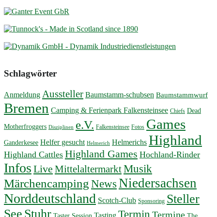
Schlagwörter
Aussteller
Anmeldung
Baumstamm-schubsen
Baumstammwurf
Bremen
Camping & Ferienpark Falkensteinsee
Dead
Chiefs
Games
e.V.
Motherfroggers
Falkensteinsee
Fotos
Disziplinen
Highland
Helfer gesucht
Helmerichs
Ganderkesee
Helmerich
Highland Games
Highland Cattles
Hochland-Rinder
Infos
Musik
Live
Mittelaltermarkt
Niedersachsen
Märchencamping
News
Norddeutschland
Steller
Scotch-Club
Sponsoring
Stuhr
See
Termin
Termine
Tasting
Taster Session
The