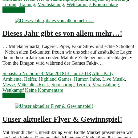
Termin
,
Training
,
Veranstaltung
,
Wettkampf
2 Kommentare
Weiterlesen
Dieses Jahr gibt es von allem mehr…!
… Mittelaltermarkt, Lagerer, Piper, Fakir-Show und echte Schotten!
Neben alten Bekannten freuen wir uns sehr auf zusätzliche Lager,
die in diesem Jahr zum ersten Mal ihre Zelte bei uns aufschlagen: •
Tom the Dragon wird während der Games Fakir-…
Sebastian Notbom
29. Mai 2018
13. Juni 2018
After-Party
,
Ambiente
,
Helfer
,
Highland Games
,
Humor
,
Infos
,
Live Musik
,
Messe
,
Mittelalter-Rock
,
Sponsoring
,
Termin
,
Veranstaltung
,
Wettkampf
Keine Kommentare
Weiterlesen
Unser aktueller Flyer & Gewinnspiel!
Mit freundlicher Unterstützung vom Bottle Market präsentieren wir
euch ein kleines Gewinnspiel: Mit etwas Glück könnt ihr eine von