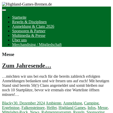
Startseite
Regeln & Disziplinen
Anmeldung & Clans 2026
Sponsoren & Partner
Multimedia & Presse
Über uns
Merchandising / Mitgliedschaft
Messe
Zum Jahresende…
…möchten wir uns bei euch für die bereits zahlreich erfolgten
Anmeldungen bedanken und wir freuen uns auf euch! Mit heutigen
Stand sind bereits 50(!) Clans angemeldet und somit bleiben nur
noch 10 Startplätze, bevor wir erstmals eine Warteliste öffnen
müssen!…
Blacky
30. Dezember 2024
Ambiente
,
Anmeldung
,
Camping
,
Ergebnisse
,
Falkensteinsee
,
Helfer
,
Highland Games
,
Infos
,
Messe
,
Mittelalter-Rock
,
News
,
Rahmenprogramm
,
Regeln
,
Sponsoring
,