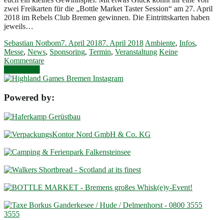
zwei Freikarten für die „Bottle Market Taster Session“ am 27. April
2018 im Rebels Club Bremen gewinnen. Die Eintrittskarten haben
jeweils…
Sebastian Notbom
7. April 2018
7. April 2018
Ambiente
,
Infos
,
Messe
,
News
,
Sponsoring
,
Termin
,
Veranstaltung
Keine
Kommentare
Weiterlesen
Powered by: