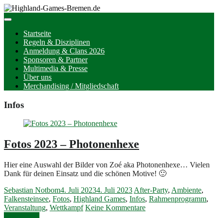
Startseite
Regeln & Disziplinen
Anmeldung & Clans 2026
Sponsoren & Partner
Multimedia & Presse
Über uns
Merchandising / Mitgliedschaft
Infos
Fotos 2023 – Photonenhexe
Hier eine Auswahl der Bilder von Zoé aka Photonenhexe… Vielen
Dank für deinen Einsatz und die schönen Motive! 🙂
Sebastian Notbom
4. Juli 2023
4. Juli 2023
After-Party
,
Ambiente
,
Falkensteinsee
,
Fotos
,
Highland Games
,
Infos
,
Rahmenprogramm
,
Veranstaltung
,
Wettkampf
Keine Kommentare
Weiterlesen