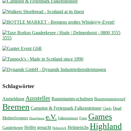
Schlagwörter
Aussteller
Anmeldung
Baumstamm-schubsen
Baumstammwurf
Bremen
Camping & Ferienpark Falkensteinsee
Dead
Chiefs
Games
e.V.
Motherfroggers
Falkensteinsee
Fotos
Disziplinen
Highland
Helfer gesucht
Helmerichs
Ganderkesee
Helmerich