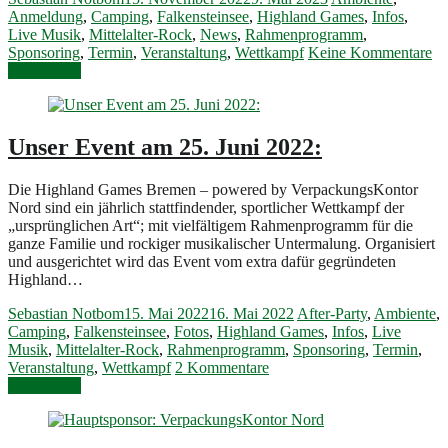
Anmeldung
,
Camping
,
Falkensteinsee
,
Highland Games
,
Infos
,
Live Musik
,
Mittelalter-Rock
,
News
,
Rahmenprogramm
,
Sponsoring
,
Termin
,
Veranstaltung
,
Wettkampf
Keine Kommentare
Weiterlesen
Unser Event am 25. Juni 2022:
Die Highland Games Bremen – powered by VerpackungsKontor
Nord sind ein jährlich stattfindender, sportlicher Wettkampf der
„ursprünglichen Art“; mit vielfältigem Rahmenprogramm für die
ganze Familie und rockiger musikalischer Untermalung. Organisiert
und ausgerichtet wird das Event vom extra dafür gegründeten
Highland…
Sebastian Notbom
15. Mai 2022
16. Mai 2022
After-Party
,
Ambiente
,
Camping
,
Falkensteinsee
,
Fotos
,
Highland Games
,
Infos
,
Live
Musik
,
Mittelalter-Rock
,
Rahmenprogramm
,
Sponsoring
,
Termin
,
Veranstaltung
,
Wettkampf
2 Kommentare
Weiterlesen