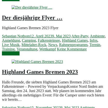
Der diesjährige Flyer …
Highland Games Bremen 2023 Flyer
Sebastian Notbom
12. April 2023
9. Mai 2023
After-Party
,
Ambiente
,
Anmeldung
,
Camping
,
Falkensteinsee
,
Highland Games
,
Infos
,
Live Musik
,
Mittelalter-Rock
,
News
,
Rahmenprogramm
,
Termin
,
Training
,
Veranstaltung
,
Wettkampf
Keine Kommentare
Weiterlesen
Highland Games Bremen 2023
Hallo Freunde, die siebten Highland Games Bremen 2023 am
Falkensteinsee – Powered by VerpackungsKontor Nord finden am
Samstag, den 24. Juni 2023 statt. Wir planen im kommenden Jahr
allerdings ein mehrtägiges Event: Für die Camper unter euch bieten
wir bereits…
Sebastian Notbom
15. November 2022
9. Mai 2023
Ambiente
,