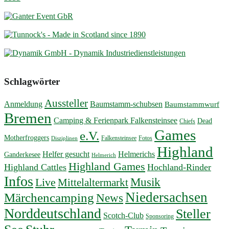
Schlagwörter
Aussteller
Anmeldung
Baumstamm-schubsen
Baumstammwurf
Bremen
Camping & Ferienpark Falkensteinsee
Dead
Chiefs
Games
e.V.
Motherfroggers
Falkensteinsee
Fotos
Disziplinen
Highland
Helfer gesucht
Helmerichs
Ganderkesee
Helmerich
Highland Games
Highland Cattles
Hochland-Rinder
Infos
Musik
Live
Mittelaltermarkt
Niedersachsen
Märchencamping
News
Norddeutschland
Steller
Scotch-Club
Sponsoring