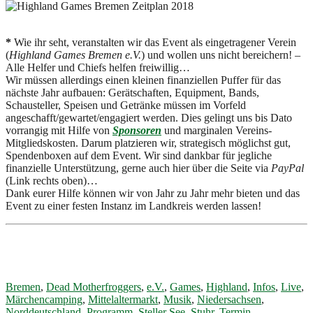
*
Wie ihr seht, veranstalten wir das Event als eingetragener Verein
(
Highland Games Bremen e.V.
) und wollen uns nicht bereichern! –
Alle Helfer und Chiefs helfen freiwillig…
Wir müssen allerdings einen kleinen finanziellen Puffer für das
nächste Jahr aufbauen: Gerätschaften, Equipment, Bands,
Schausteller, Speisen und Getränke müssen im Vorfeld
angeschafft/gewartet/engagiert werden. Dies gelingt uns bis Dato
vorrangig mit Hilfe von
Sponsoren
und marginalen Vereins-
Mitgliedskosten. Darum platzieren wir, strategisch möglichst gut,
Spendenboxen auf dem Event. Wir sind dankbar für jegliche
finanzielle Unterstützung, gerne auch hier über die Seite via
PayPal
(Link rechts oben)…
Dank eurer Hilfe können wir von Jahr zu Jahr mehr bieten und das
Event zu einer festen Instanz im Landkreis werden lassen!
Bremen
,
Dead Motherfroggers
,
e.V.
,
Games
,
Highland
,
Infos
,
Live
,
Märchencamping
,
Mittelaltermarkt
,
Musik
,
Niedersachsen
,
Norddeutschland
,
Programm
,
Steller See
,
Stuhr
,
Termin
,