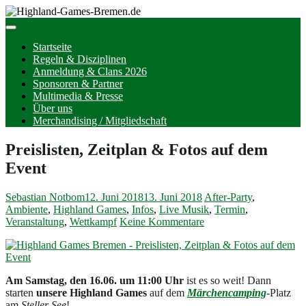
Startseite
Regeln & Disziplinen
Anmeldung & Clans 2026
Sponsoren & Partner
Multimedia & Presse
Über uns
Merchandising / Mitgliedschaft
Preislisten, Zeitplan & Fotos auf dem
Event
Sebastian Notbom
12. Juni 2018
13. Juni 2018
After-Party
,
Ambiente
,
Highland Games
,
Infos
,
Live Musik
,
Termin
,
Veranstaltung
,
Wettkampf
Keine Kommentare
Am Samstag, den 16.06. um 11:00 Uhr
ist es so weit! Dann
starten
unsere Highland Games
auf dem
Märchencamping
-Platz
am
Steller See
!