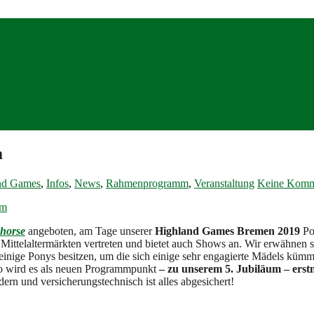
m
nd Games
,
Infos
,
News
,
Rahmenprogramm
,
Veranstaltung
Keine Komm
horse
angeboten, am Tage unserer
Highland Games Bremen 2019
Po
 Mittelaltermärkten vertreten und bietet auch Shows an. Wir erwähnen s
r einige Ponys besitzen, um die sich einige sehr engagierte Mädels kümm
 So wird es als neuen Programmpunkt
– zu unserem 5. Jubiläum – erst
ern und versicherungstechnisch ist alles abgesichert!