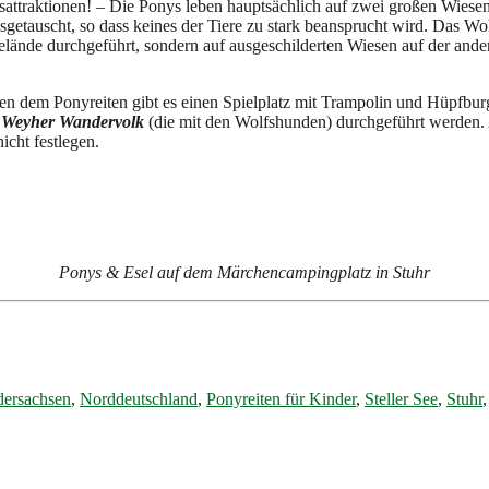
tsattraktionen! – Die Ponys leben hauptsächlich auf zwei großen Wiese
tauscht, so dass keines der Tiere zu stark beansprucht wird. Das Wohl
lände durchgeführt, sondern auf ausgeschilderten Wiesen auf der andere
n dem Ponyreiten gibt es einen Spielplatz mit Trampolin und Hüpfbu
s
Weyher Wandervolk
(die mit den Wolfshunden) durchgeführt werden.
cht festlegen.
Ponys & Esel auf dem Märchencampingplatz in Stuhr
dersachsen
,
Norddeutschland
,
Ponyreiten für Kinder
,
Steller See
,
Stuhr