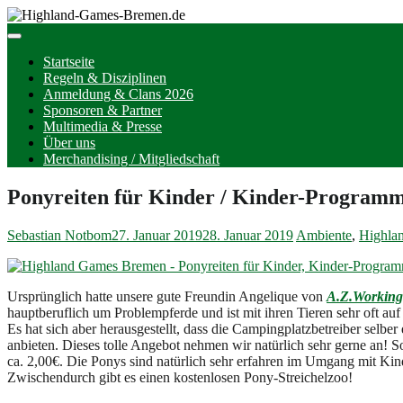
Startseite
Regeln & Disziplinen
Anmeldung & Clans 2026
Sponsoren & Partner
Multimedia & Presse
Über uns
Merchandising / Mitgliedschaft
Ponyreiten für Kinder / Kinder-Program
Sebastian Notbom
27. Januar 2019
28. Januar 2019
Ambiente
,
Highla
Ursprünglich hatte unsere gute Freundin Angelique von
A.Z.Working
hauptberuflich um Problempferde und ist mit ihren Tieren sehr oft auf
Es hat sich aber herausgestellt, dass die Campingplatzbetreiber selbe
anbieten. Dieses tolle Angebot nehmen wir natürlich sehr gerne an!
ca. 2,00€. Die Ponys sind natürlich sehr erfahren im Umgang mit Kind
Zwischendurch gibt es einen kostenlosen Pony-Streichelzoo!