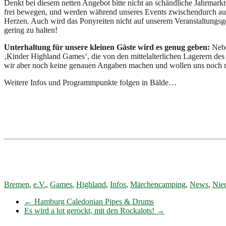
Denkt bei diesem netten Angebot bitte nicht an schändliche Jahrmark
frei bewegen, und werden während unseres Events zwischendurch ausge
Herzen. Auch wird das Ponyreiten nicht auf unserem Veranstaltungsge
gering zu halten!
Unterhaltung für unsere kleinen Gäste wird es genug geben:
Nebe
‚Kinder Highland Games‘, die von den mittelalterlichen Lagerern de
wir aber noch keine genauen Angaben machen und wollen uns noch ni
Weitere Infos und Programmpunkte folgen in Bälde…
Bremen
,
e.V.
,
Games
,
Highland
,
Infos
,
Märchencamping
,
News
,
Nie
←
Hamburg Caledonian Pipes & Drums
Es wird a lot gerockt, mit den Rockalots!
→