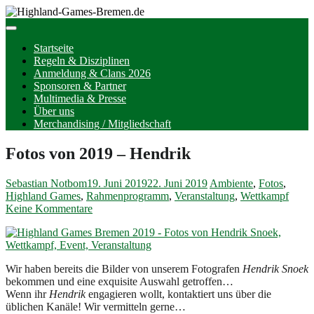
Startseite
Regeln & Disziplinen
Anmeldung & Clans 2026
Sponsoren & Partner
Multimedia & Presse
Über uns
Merchandising / Mitgliedschaft
Fotos von 2019 – Hendrik
Sebastian Notbom
19. Juni 2019
22. Juni 2019
Ambiente
,
Fotos
,
Highland Games
,
Rahmenprogramm
,
Veranstaltung
,
Wettkampf
Keine Kommentare
Wir haben bereits die Bilder von unserem Fotografen
Hendrik Snoek
bekommen und eine exquisite Auswahl getroffen…
Wenn ihr
Hendrik
engagieren wollt, kontaktiert uns über die
üblichen Kanäle! Wir vermitteln gerne…