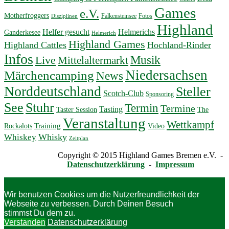
Games
e.V.
Motherfroggers
Falkensteinsee
Fotos
Disziplinen
Highland
Helfer gesucht
Helmerichs
Ganderkesee
Helmerich
Highland Games
Highland Cattles
Hochland-Rinder
Infos
Musik
Live
Mittelaltermarkt
Niedersachsen
Märchencamping
News
Norddeutschland
Steller
Scotch-Club
Sponsoring
Stuhr
See
Termin
Termine
Tasting
Taster Session
The
Veranstaltung
Wettkampf
Training
Rockalots
Video
Whisky
Whiskey
Zeitplan
Copyright © 2015 Highland Games Bremen e.V. -
Datenschutzerklärung
-
Impressum
Wir benutzen Cookies um die Nutzerfreundlichkeit der
Webseite zu verbessen. Durch Deinen Besuch
stimmst Du dem zu.
Verstanden
Datenschutzerklärung