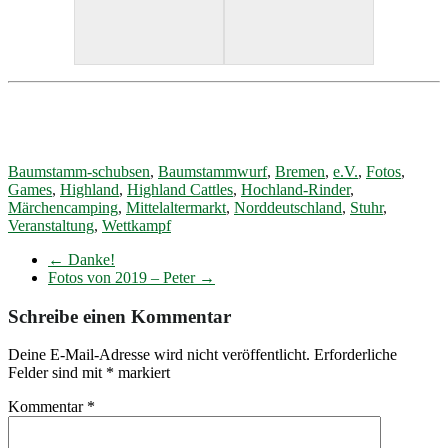
Baumstamm-schubsen
,
Baumstammwurf
,
Bremen
,
e.V.
,
Fotos
,
Games
,
Highland
,
Highland Cattles
,
Hochland-Rinder
,
Märchencamping
,
Mittelaltermarkt
,
Norddeutschland
,
Stuhr
,
Veranstaltung
,
Wettkampf
←
Danke!
Fotos von 2019 – Peter
→
Schreibe einen Kommentar
Deine E-Mail-Adresse wird nicht veröffentlicht.
Erforderliche
Felder sind mit
*
markiert
Kommentar
*