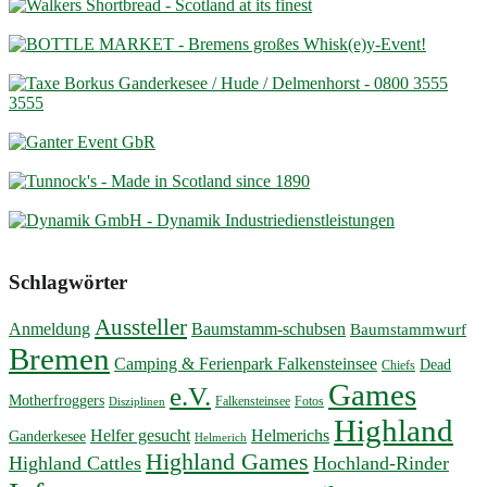
Schlagwörter
Aussteller
Anmeldung
Baumstamm-schubsen
Baumstammwurf
Bremen
Camping & Ferienpark Falkensteinsee
Dead
Chiefs
Games
e.V.
Motherfroggers
Falkensteinsee
Fotos
Disziplinen
Highland
Helfer gesucht
Helmerichs
Ganderkesee
Helmerich
Highland Games
Highland Cattles
Hochland-Rinder