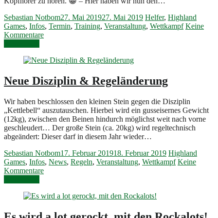
Kopfhörer zu hören. 😀 – Hier haben wir nun den…
Sebastian Notbom
27. Mai 2019
27. Mai 2019
Helfer
,
Highland
Games
,
Infos
,
Termin
,
Training
,
Veranstaltung
,
Wettkampf
Keine
Kommentare
Weiterlesen
Neue Disziplin & Regeländerung
Wir haben beschlossen den kleinen Stein gegen die Disziplin
„Kettlebell“ auszutauschen. Hierbei wird ein gusseisernes Gewicht
(12kg), zwischen den Beinen hindurch möglichst weit nach vorne
geschleudert… Der große Stein (ca. 20kg) wird regeltechnisch
abgeändert: Dieser darf in diesem Jahr wieder…
Sebastian Notbom
17. Februar 2019
18. Februar 2019
Highland
Games
,
Infos
,
News
,
Regeln
,
Veranstaltung
,
Wettkampf
Keine
Kommentare
Weiterlesen
Es wird a lot gerockt, mit den Rockalots!