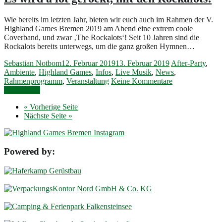
Wie bereits im letzten Jahr, bieten wir euch auch im Rahmen der V.
Highland Games Bremen 2019 am Abend eine extrem coole
Coverband, und zwar ‚The Rockalots‘! Seit 10 Jahren sind die
Rockalots bereits unterwegs, um die ganz großen Hymnen…
Sebastian Notbom
12. Februar 2019
13. Februar 2019
After-Party
,
Ambiente
,
Highland Games
,
Infos
,
Live Musik
,
News
,
Rahmenprogramm
,
Veranstaltung
Keine Kommentare
Weiterlesen
« Vorherige Seite
Nächste Seite »
Powered by: