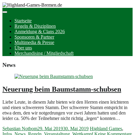
Startseite
Regeln & Disziplinen
Anmeldung & Clans 2026
Sponsoren & Partner
Multimedia & Presse
Über uns
Merchandising / Mitgliedschaft
News
Neuerung beim Baumstamm-schubsen
Liebe Leute, in diesem Jahr bieten wir den Herren einen leichteren
und einen schwereren Stamm. Der schwerere Stamm entspricht in
etwa dem, den wir notgedrungen vor zwei Jahren hatten und den
leider ca. 50% der Teilnehmer nicht richtig „legen“ konnten…
Sebastian Notbom
29. Mai 2019
30. Mai 2019
Highland Games
,
Infos
,
News
,
Regeln
,
Veranstaltung
,
Wettkampf
Keine Kommentare